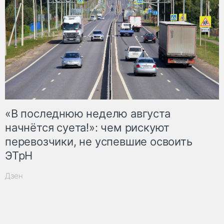
«В последнюю неделю августа
начнётся суета!»: чем рискуют
перевозчики, не успевшие освоить
ЭТрН
Дзен