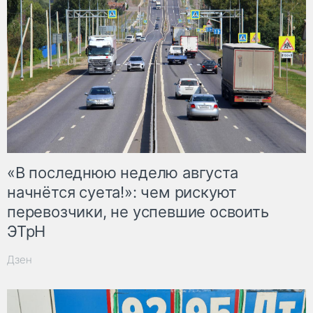
«В последнюю неделю августа
начнётся суета!»: чем рискуют
перевозчики, не успевшие освоить
ЭТрН
Дзен