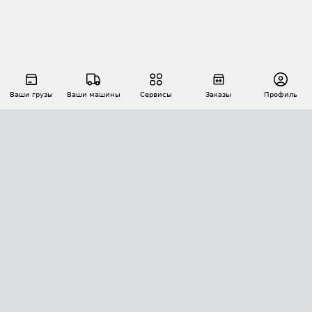
Ваши грузы
Ваши машины
Сервисы
Заказы
Профиль
АВТОМАТИЗАЦИЯ ПЕРЕВОЗОК
Площадки
Заказы
Торги
Тендеры
АТИ-Доки
GPS-мониторинг
АТИ Мессенджер
Цепочки грузов
API ATI.SU
ПОЛЕЗНОЕ
Расчет расстояний
БЕЗОПАСНОСТЬ
Академия ATI.SU