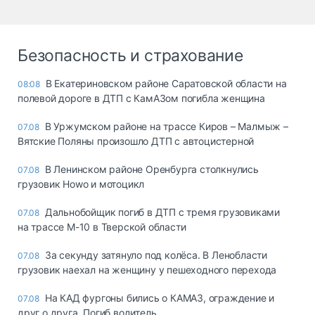
Безопасность и страхование
В Екатериновском районе Саратовской области на
08:08
полевой дороге в ДТП с КамАЗом погибла женщина
В Уржумском районе на трассе Киров – Малмыж –
07.08
Вятские Поляны произошло ДТП с автоцистерной
В Ленинском районе Оренбурга столкнулись
07.08
грузовик Howo и мотоцикл
Дальнобойщик погиб в ДТП с тремя грузовиками
07.08
на трассе М-10 в Тверской области
За секунду затянуло под колёса. В Ленобласти
07.08
грузовик наехал на женщину у пешеходного перехода
На КАД фургоны бились о КАМАЗ, ограждение и
07.08
друг о друга. Погиб водитель