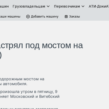
ашин
Грузовладельцам
Перевозчикам
АТИ-Доки
А
Ваши машины
Добавить машину
Заказы
астрял под мостом на
)
знодорожным мостом на
ы автомобиля.
роизошла утром в пятницу, 9
диняет Московский и Витебский