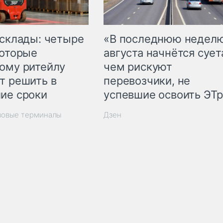
 склады: четыре
«В последнюю недел
которые
августа начнётся суета
ому ритейлу
чем рискуют
т решить в
перевозчики, не
ие сроки
успевшие освоить ЭТ
зовые терминалы
Дзен