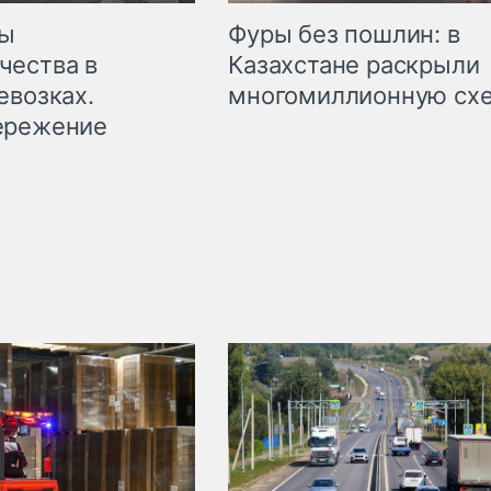
мы
Фуры без пошлин: в
чества в
Казахстане раскрыли
евозках.
многомиллионную сх
ережение