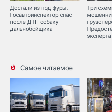
Три схе
Достали из под фуры.
мошенни
Госавтоинспектор спас
грузопер
после ДТП собаку
Предост
дальнобойщика
эксперта
Самое читаемое