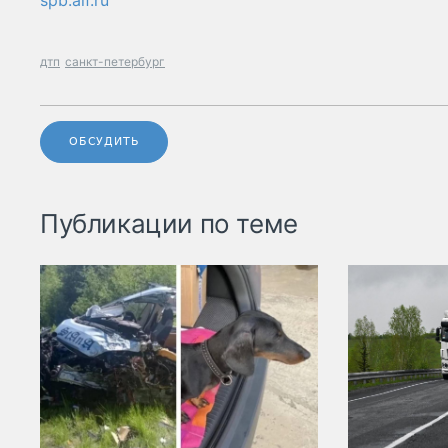
spb.aif.ru
дтп
санкт-петербург
ОБСУДИТЬ
Публикации по теме