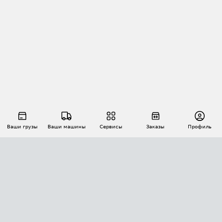
Ваши грузы
Ваши машины
Сервисы
Заказы
Профиль
АВТОМАТИЗАЦИЯ ПЕРЕВОЗОК
Площадки
Заказы
Торги
Тендеры
АТИ-Доки
GPS-мониторинг
АТИ Мессенджер
Цепочки грузов
API ATI.SU