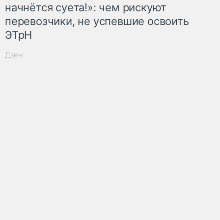
начнётся суета!»: чем рискуют
перевозчики, не успевшие освоить
ЭТрН
Дзен