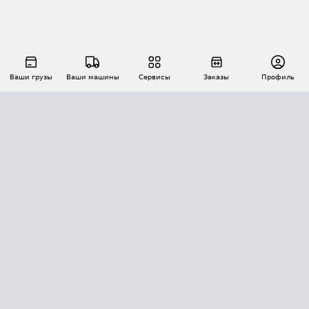
Ваши грузы
Ваши машины
Сервисы
Заказы
Профиль
АВТОМАТИЗАЦИЯ ПЕРЕВОЗОК
Площадки
Заказы
Торги
Тендеры
АТИ-Доки
GPS-мониторинг
АТИ Мессенджер
Цепочки грузов
API ATI.SU
ПОЛЕЗНОЕ
Расчет расстояний
БЕЗОПАСНОСТЬ
Академия ATI.SU
ATI.SU о безопасности
Звезды ATI.SU на вашем сайте
КОНТАКТЫ И ТАРИФЫ