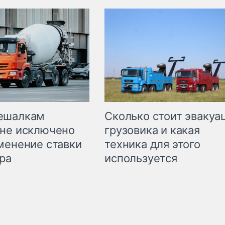
Сколько стоит эвакуа
ешалкам
грузовика и какая
не исключено
техника для этого
менение ставки
используется
ра