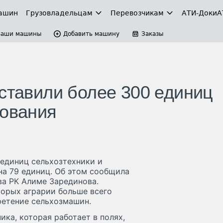
ашин
Грузовладельцам
Перевозчикам
АТИ-Доки
А
Ваши машины
Добавить машину
Заказы
оставили более 300 единиц
дования
 единиц сельхозтехники и
на 79 единиц. Об этом сообщила
ва РК Алиме Зарединова.
торых аграрии больше всего
ретение сельхозмашин.
ка, которая работает в полях,