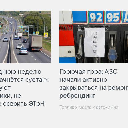
Горючая пора: АЗС
еднюю неделю
начали активно
ачнётся суета!»:
закрываться на ремон
куют
ребрендинг
ики, не
 освоить ЭТрН
Топливо, масла и автохимия