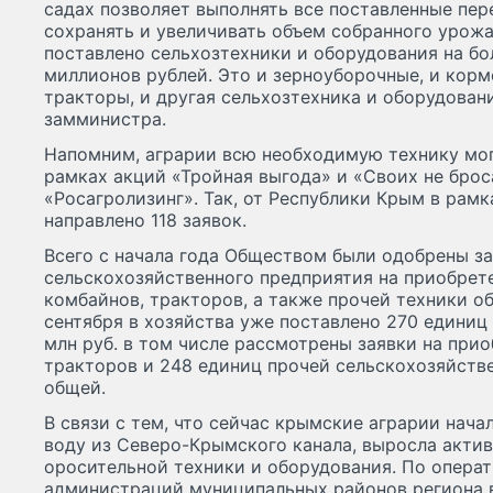
садах позволяет выполнять все поставленные пер
сохранять и увеличивать объем собранного урожа
поставлено сельхозтехники и оборудования на бо
миллионов рублей. Это и зерноуборочные, и кор
тракторы, и другая сельхозтехника и оборудован
замминистра.
Напомним, аграрии всю необходимую технику мог
рамках акций «Тройная выгода» и «Своих не бро
«Росагролизинг». Так, от Республики Крым в рам
направлено 118 заявок.
Всего с начала года Обществом были одобрены за
сельскохозяйственного предприятия на приобрет
комбайнов, тракторов, а также прочей техники об
сентября в хозяйства уже поставлено 270 единиц
млн руб. в том числе рассмотрены заявки на прио
тракторов и 248 единиц прочей сельскохозяйств
общей.
В связи с тем, что сейчас крымские аграрии нача
воду из Северо-Крымского канала, выросла акти
оросительной техники и оборудования. По опера
администраций муниципальных районов региона 