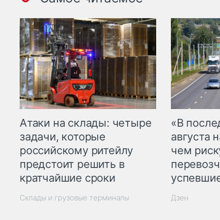
Атаки на склады: четыре
«В посл
задачи, которые
августа н
российскому ритейлу
чем рис
предстоит решить в
перевозч
кратчайшие сроки
успевшие
Склады и грузовые терминалы
Дзен