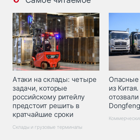
Опасные
Атаки на склады: четыре
из Китая.
задачи, которые
отозвали
российскому ритейлу
Dongfeng
предстоит решить в
кратчайшие сроки
Коммерчески
Склады и грузовые терминалы