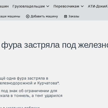
ашин
Грузовладельцам
Перевозчикам
АТИ-Доки
А
Ваши машины
Добавить машину
Заказы
 фура застряла под железн
ещё одна фура застряла в
елезнодорожной и Курчатова*.
 под знак об ограничении для
хала в тоннель, а тент ударился