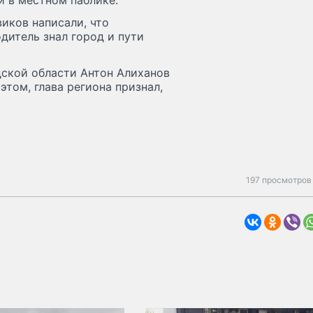
и в местном паблике.
иков написали, что
дитель знал город и пути
дской области Антон Алиханов
этом, глава региона признал,
.
197 просмотров 