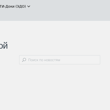
ТИ-Доки (ЭДО)
ой