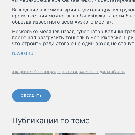
«В Черняховске всё как обычно», - констатировал
Вышедшие в комментарии водители других грузов
происшествия можно было бы избежать, если б во
объезда известного всем «узкого места».
Несколько месяцев назад губернатор Калинингра
пообещал разгрузить тоннель в Черняховске. При 
что строить ради этого ещё один обход не станут
ruwest.ru
застрявший большегруз
черняховск
калининградская область
ОБСУДИТЬ
Публикации по теме