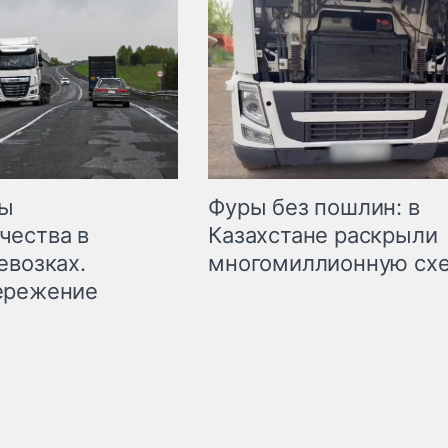
мы
Фуры без пошлин: в
чества в
Казахстане раскрыли
евозках.
многомиллионную сх
ережение