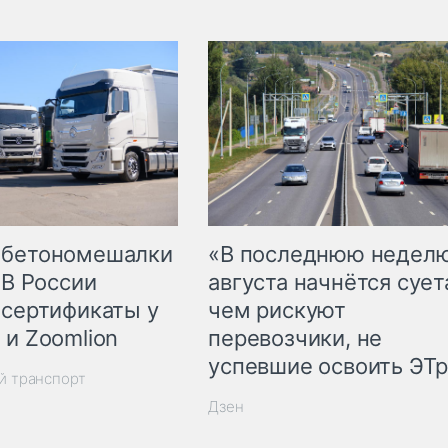
 бетономешалки
«В последнюю недел
 В России
августа начнётся суета
 сертификаты у
чем рискуют
 и Zoomlion
перевозчики, не
успевшие освоить ЭТ
й транспорт
Дзен