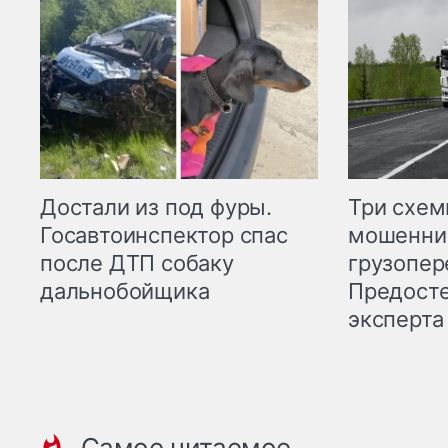
Три схе
Достали из под фуры.
мошенни
Госавтоинспектор спас
грузопер
после ДТП собаку
Предост
дальнобойщика
эксперта
Самое читаемое