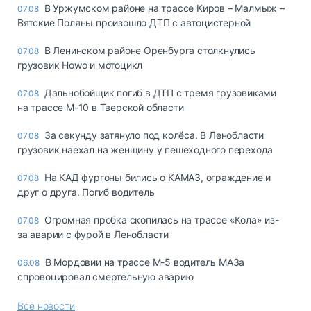
В Уржумском районе на трассе Киров – Малмыж –
07.08
Вятские Поляны произошло ДТП с автоцистерной
В Ленинском районе Оренбурга столкнулись
07.08
грузовик Howo и мотоцикл
Дальнобойщик погиб в ДТП с тремя грузовиками
07.08
на трассе М-10 в Тверской области
За секунду затянуло под колёса. В Ленобласти
07.08
грузовик наехал на женщину у пешеходного перехода
На КАД фургоны бились о КАМАЗ, ограждение и
07.08
друг о друга. Погиб водитель
Огромная пробка скопилась на трассе «Кола» из-
07.08
за аварии с фурой в Ленобласти
В Мордовии на трассе М-5 водитель МАЗа
06.08
спровоцировал смертельную аварию
Все новости