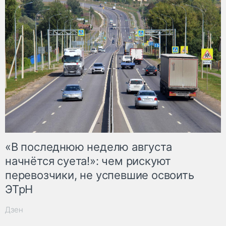
«В последнюю неделю августа
начнётся суета!»: чем рискуют
перевозчики, не успевшие освоить
ЭТрН
Дзен