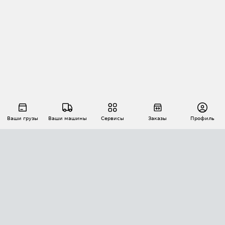
Ваши грузы
Ваши машины
Сервисы
Заказы
Профиль
АВТОМАТИЗАЦИЯ ПЕРЕВОЗОК
Площадки
Заказы
Торги
Тендеры
АТИ-Доки
GPS-мониторинг
АТИ Мессенджер
Цепочки грузов
API ATI.SU