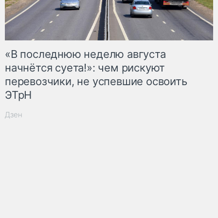
«В последнюю неделю августа
начнётся суета!»: чем рискуют
перевозчики, не успевшие освоить
ЭТрН
Дзен