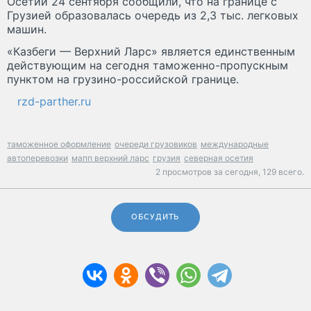
Осетии 24 сентября сообщили, что на границе с
Грузией образовалась очередь из 2,3 тыс. легковых
машин.
«Казбеги — Верхний Ларс» является единственным
действующим на сегодня таможенно-пропускным
пунктом на грузино-российской границе.
rzd-parther.ru
таможенное оформление
очереди грузовиков
международные
автоперевозки
мапп верхний ларс
грузия
северная осетия
2 просмотров за сегодня,
129 всего.
ОБСУДИТЬ