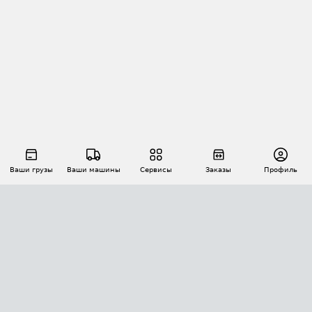
Ваши грузы
Ваши машины
Сервисы
Заказы
Профиль
АВТОМАТИЗАЦИЯ ПЕРЕВОЗОК
Площадки
Заказы
Торги
Тендеры
АТИ-Доки
GPS-мониторинг
АТИ Мессенджер
Цепочки грузов
API ATI.SU