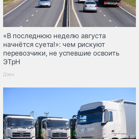
«В последнюю неделю августа
начнётся суета!»: чем рискуют
перевозчики, не успевшие освоить
ЭТрН
Дзен