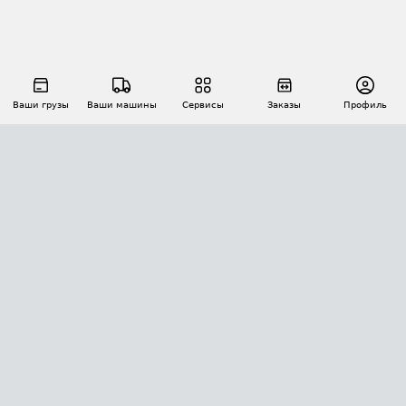
Ваши грузы
Ваши машины
Сервисы
Заказы
Профиль
АВТОМАТИЗАЦИЯ ПЕРЕВОЗОК
Площадки
Заказы
Торги
Тендеры
АТИ-Доки
GPS-мониторинг
АТИ Мессенджер
Цепочки грузов
API ATI.SU
ПОЛЕЗНОЕ
Расчет расстояний
БЕЗОПАСНОСТЬ
Академия ATI.SU
ATI.SU о безопасности
Звезды ATI.SU на вашем сайте
КОНТАКТЫ И ТАРИФЫ