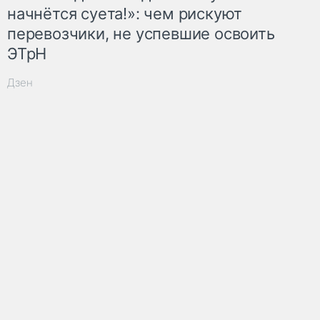
начнётся суета!»: чем рискуют
перевозчики, не успевшие освоить
ЭТрН
Дзен