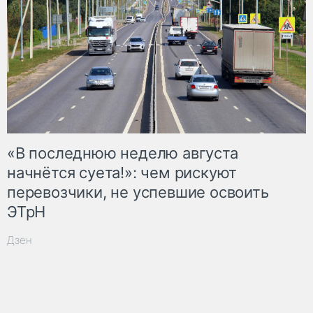
«В последнюю неделю августа
начнётся суета!»: чем рискуют
перевозчики, не успевшие освоить
ЭТрН
Дзен