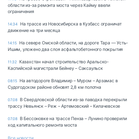
области из-за ремонта моста через Кайму ввели
ограничения
На трассе из Новосибирска в Кузбасс ограничат
14:34
движение на три месяца
На севере Омской области, на дороге Тара — Усть-
14:15
Ишим, уложено два слоя асфальтобетонного покрытия
Казахстан начал строительство Аральско-
11:32
Каспийской магистрали Бейнеу – Саксаульск
На автодороге Владимир – Муром – Арзамас в
08:15
Судогодском районе обновят 2,8 км полотна
В Свердловской области из-за паводка перекрыли
07.08
трассу Невьянск – Реж – Артемовский – Килачевское
В Бессоновке на трассе Пенза – Лунино проверили
07.08
ход капитального ремонта моста
Все новости