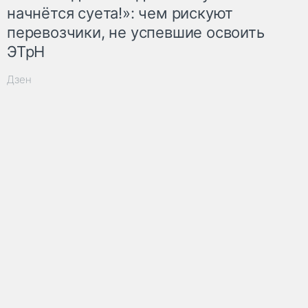
начнётся суета!»: чем рискуют
перевозчики, не успевшие освоить
ЭТрН
Дзен