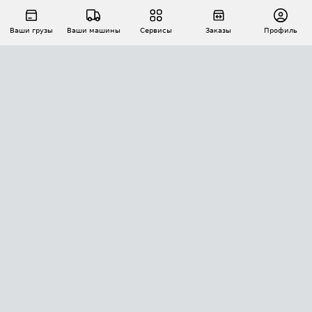
Ваши грузы
Ваши машины
Сервисы
Заказы
Профиль
АВТОМАТИЗАЦИЯ ПЕРЕВОЗОК
Площадки
Заказы
Торги
Тендеры
АТИ-Доки
GPS-мониторинг
АТИ Мессенджер
Цепочки грузов
API ATI.SU
ПОЛЕЗНОЕ
Расчет расстояний
БЕЗОПАСНОСТЬ
Академия ATI.SU
ATI.SU о безопасности
Звезды ATI.SU на вашем сайте
КОНТАКТЫ И ТАРИФЫ
Памятка по проверке контрагентов
Индекс ATI.SU FTL РФ
О системе ATI.SU
Светофор+
Средние ставки
ИНФОРМАЦИЯ
Контактная информация
Страхование