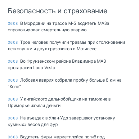
Безопасность и страхование
В Мордовии на трассе М-5 водитель МАЗа
06.08
спровоцировал смертельную аварию
Трое человек получили травмы при столкновении
06.08
легковушки и двух грузовиков в Могилеве
Во Фрунзенском районе Владимира МАЗ
06.08
протаранил Lada Vesta
Лобовая авария собрала пробку больше 8 км на
06.08
"Коле"
У китайского дальнобойщика на таможне в
06.08
Приморье изъяли деньги
Ha въeздax в Улaн-Удэ зaвepшaют ycтaнoвкy
06.08
«yмныx» вecoв для фyp
Водитель фуры маркетплейса погиб под
06.08