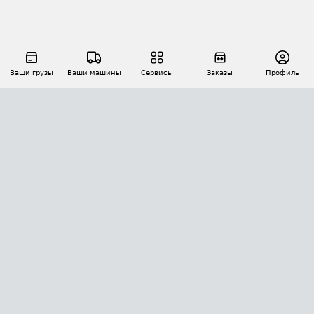
Ваши грузы
Ваши машины
Сервисы
Заказы
Профиль
АВТОМАТИЗАЦИЯ ПЕРЕВОЗОК
Площадки
Заказы
Торги
Тендеры
АТИ-Доки
GPS-мониторинг
АТИ Мессенджер
Цепочки грузов
API ATI.SU
ПОЛЕЗНОЕ
Расчет расстояний
БЕЗОПАСНОСТЬ
Академия ATI.SU
ATI.SU о безопасности
Звезды ATI.SU на вашем сайте
КОНТАКТЫ И ТАРИФЫ
Памятка по проверке контрагентов