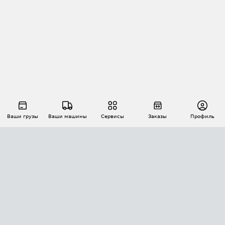
Ваши грузы
Ваши машины
Сервисы
Заказы
Профиль
АВТОМАТИЗАЦИЯ ПЕРЕВОЗОК
Площадки
Заказы
Торги
Тендеры
АТИ-Доки
GPS-мониторинг
АТИ Мессенджер
Цепочки грузов
API ATI.SU