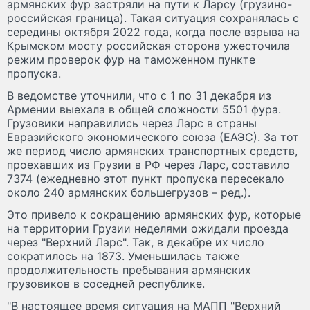
армянских фур застряли на пути к Ларсу (грузино-
российская граница). Такая ситуация сохранялась с
середины октября 2022 года, когда после взрыва на
Крымском мосту российская сторона ужесточила
режим проверок фур на таможенном пункте
пропуска.
В ведомстве уточнили, что с 1 по 31 декабря из
Армении выехала в общей сложности 5501 фура.
Грузовики направились через Ларс в страны
Евразийского экономического союза (ЕАЭС). За тот
же период число армянских транспортных средств,
проехавших из Грузии в РФ через Ларс, составило
7374 (ежедневно этот пункт пропуска пересекало
около 240 армянских большегрузов – ред.).
Это привело к сокращению армянских фур, которые
на территории Грузии неделями ожидали проезда
через "Верхний Ларс". Так, в декабре их число
сократилось на 1873. Уменьшилась также
продолжительность пребывания армянских
грузовиков в соседней республике.
"В настоящее время ситуация на МАПП "Верхний