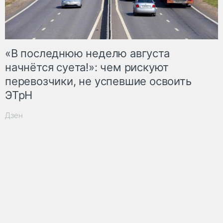
«В последнюю неделю августа
начнётся суета!»: чем рискуют
перевозчики, не успевшие освоить
ЭТрН
Дзен