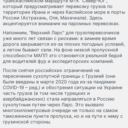
транскаспийском маршруте МТК "Север-Юг",
который предусматривает перевозку грузов по
территории Ирана и через Каспийское море в порты
России (Астрахань, Оля, Махачкала). Здесь
акцентируется внимание на паромных перевозках.
Напомним, "Верхний Ларс" для грузоперевозчиков
уже много лет связан с рисками: в зимнее время
дорога закрывается из-за плохих погодных условий,
а летом бывают сели. На фоне низкой пропускной
способности МАПП это становится реальной бедой
для водителей фур и экспедиторских компаний.
После снятия российских ограничений на
пересечение сухопутной границы с Грузией (они
были введены в марте 2020 года из-за пандемии
COVID-19 – ред.) и обострения ситуации на Украине
часть грузов (в том числе турецких и
азербайджанских) стала направляться в Россию
сухопутным путем через Ларс. Это вызвало
многокилометровые очереди не только на самом
таможенном пункте пропуска, но и на пути к нему с
грузинской стороны.