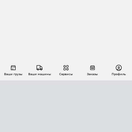
Ваши грузы
Ваши машины
Сервисы
Заказы
Профиль
АВТОМАТИЗАЦИЯ ПЕРЕВОЗОК
Площадки
Заказы
Торги
Тендеры
АТИ-Доки
GPS-мониторинг
АТИ Мессенджер
Цепочки грузов
API ATI.SU