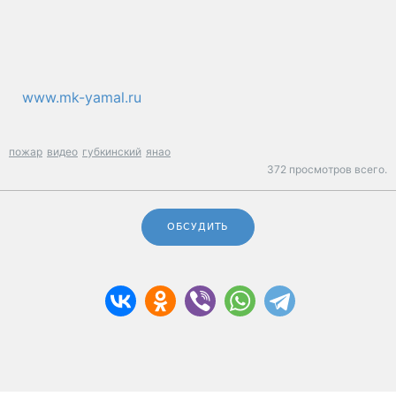
www.mk-yamal.ru
пожар
видео
губкинский
янао
372 просмотров всего.
ОБСУДИТЬ