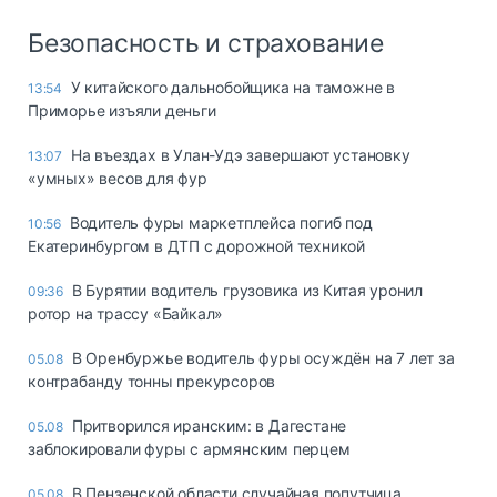
Безопасность и страхование
У китайского дальнобойщика на таможне в
13:54
Приморье изъяли деньги
Ha въeздax в Улaн-Удэ зaвepшaют ycтaнoвкy
13:07
«yмныx» вecoв для фyp
Водитель фуры маркетплейса погиб под
10:56
Екатеринбургом в ДТП с дорожной техникой
В Бурятии водитель грузовика из Китая уронил
09:36
ротор на трассу «Байкал»
В Оренбуржье водитель фуры осуждён на 7 лет за
05.08
контрабанду тонны прекурсоров
Притворился иранским: в Дагестане
05.08
заблокировали фуры с армянским перцем
В Пензенской области случайная попутчица
05.08