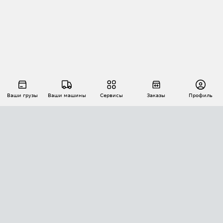
Ваши грузы
Ваши машины
Сервисы
Заказы
Профиль
АВТОМАТИЗАЦИЯ ПЕРЕВОЗОК
Площадки
Заказы
Торги
Тендеры
АТИ-Доки
GPS-мониторинг
АТИ Мессенджер
Цепочки грузов
API ATI.SU
ПОЛЕЗНОЕ