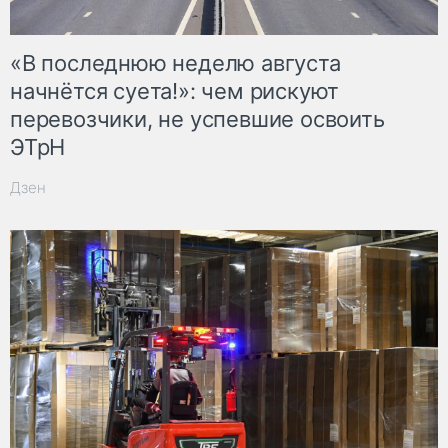
«В последнюю неделю августа
начнётся суета!»: чем рискуют
перевозчики, не успевшие освоить
ЭТрН
Дзен