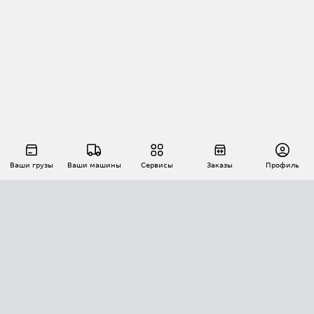
Ваши грузы
Ваши машины
Сервисы
Заказы
Профиль
АВТОМАТИЗАЦИЯ ПЕРЕВОЗОК
Площадки
Заказы
Торги
Тендеры
АТИ-Доки
GPS-мониторинг
АТИ Мессенджер
Цепочки грузов
API ATI.SU