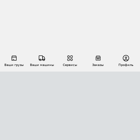
Ваши грузы
Ваши машины
Сервисы
Заказы
Профиль
АВТОМАТИЗАЦИЯ ПЕРЕВОЗОК
Площадки
Заказы
Торги
Тендеры
АТИ-Доки
GPS-мониторинг
АТИ Мессенджер
Цепочки грузов
API ATI.SU
ПОЛЕЗНОЕ