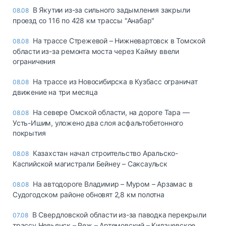
В Якутии из-за сильного задымления закрыли
08.08
проезд со 116 по 428 км трассы "Анабар"
На трассе Стрежевой – Нижневартовск в Томской
08.08
области из-за ремонта моста через Кайму ввели
ограничения
На трассе из Новосибирска в Кузбасс ограничат
08.08
движение на три месяца
На севере Омской области, на дороге Тара —
08.08
Усть-Ишим, уложено два слоя асфальтобетонного
покрытия
Казахстан начал строительство Аральско-
08.08
Каспийской магистрали Бейнеу – Саксаульск
На автодороге Владимир – Муром – Арзамас в
08.08
Судогодском районе обновят 2,8 км полотна
В Свердловской области из-за паводка перекрыли
07.08
трассу Невьянск – Реж – Артемовский – Килачевское