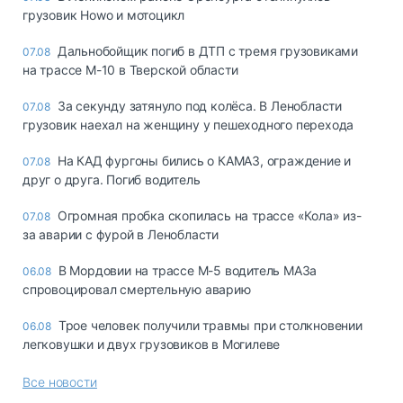
грузовик Howo и мотоцикл
Дальнобойщик погиб в ДТП с тремя грузовиками
07.08
на трассе М-10 в Тверской области
За секунду затянуло под колёса. В Ленобласти
07.08
грузовик наехал на женщину у пешеходного перехода
На КАД фургоны бились о КАМАЗ, ограждение и
07.08
друг о друга. Погиб водитель
Огромная пробка скопилась на трассе «Кола» из-
07.08
за аварии с фурой в Ленобласти
В Мордовии на трассе М-5 водитель МАЗа
06.08
спровоцировал смертельную аварию
Трое человек получили травмы при столкновении
06.08
легковушки и двух грузовиков в Могилеве
Все новости