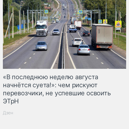
«В последнюю неделю августа
начнётся суета!»: чем рискуют
перевозчики, не успевшие освоить
ЭТрН
Дзен