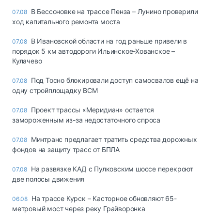
В Бессоновке на трассе Пенза – Лунино проверили
07.08
ход капитального ремонта моста
В Ивановской области на год раньше привели в
07.08
порядок 5 км автодороги Ильинское-Хованское –
Кулачево
Под Тосно блокировали доступ самосвалов ещё на
07.08
одну стройплощадку ВСМ
Проект трассы «Меридиан» остается
07.08
замороженным из-за недостаточного спроса
Минтранс предлагает тратить средства дорожных
07.08
фондов на защиту трасс от БПЛА
На развязке КАД с Пулковским шоссе перекроют
07.08
две полосы движения
На трассе Курск – Касторное обновляют 65-
06.08
метровый мост через реку Грайворонка