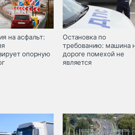
Остановка по
я на асфальт:
требованию: машина 
ия
дороге помехой не
зирует опорную
является
ог