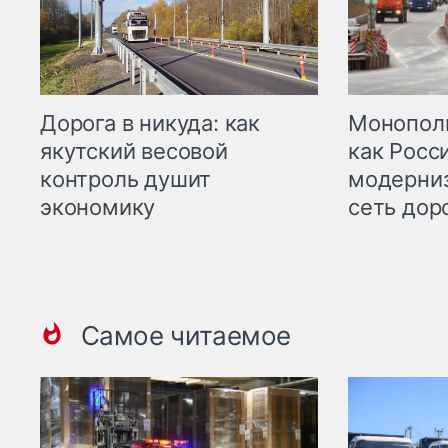
Дорога в никуда: как
Монополи
якутский весовой
как Росс
контроль душит
модерни
экономику
сеть дор
Самое читаемое