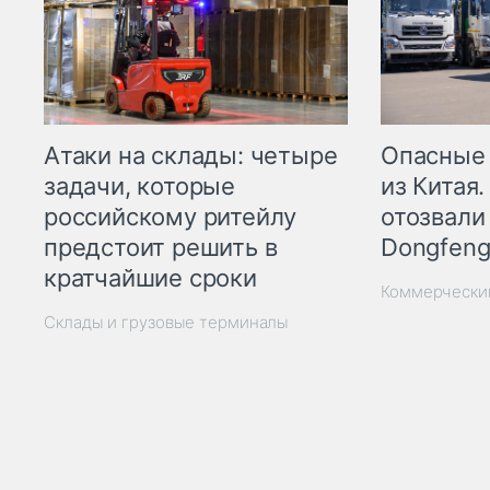
Опасные
Атаки на склады: четыре
из Китая.
задачи, которые
отозвали
российскому ритейлу
Dongfeng
предстоит решить в
кратчайшие сроки
Коммерчески
Склады и грузовые терминалы