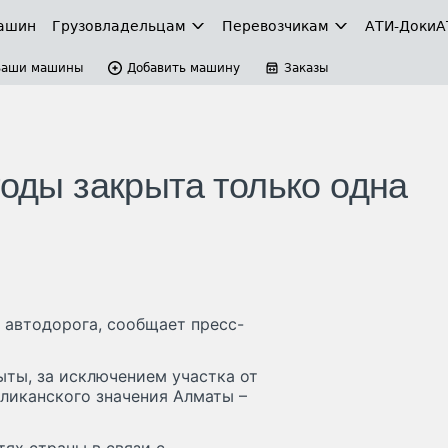
ашин
Грузовладельцам
Перевозчикам
АТИ-Доки
А
Ваши машины
Добавить машину
Заказы
годы закрыта только одна
а автодорога, сообщает пресс-
ыты, за исключением участка от
бликанского значения Алматы –