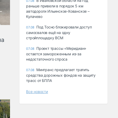
В Ивановской области на год
07.08
раньше привели в порядок 5 км
автодороги Ильинское-Хованское –
Кулачево
Под Тосно блокировали доступ
07.08
самосвалов ещё на одну
стройплощадку ВСМ
на
Проект трассы «Меридиан»
07.08
остается замороженным из-за
недостаточного спроса
Минтранс предлагает тратить
07.08
средства дорожных фондов на защиту
трасс от БПЛА
Все новости