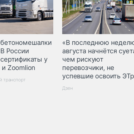
 бетономешалки
«В последнюю недел
 В России
августа начнётся суета
 сертификаты у
чем рискуют
 и Zoomlion
перевозчики, не
успевшие освоить ЭТ
й транспорт
Дзен