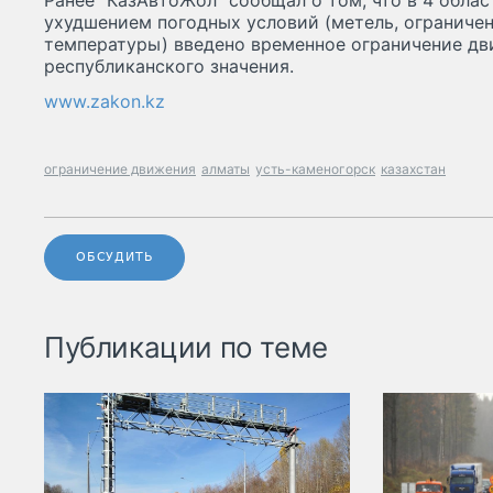
Ранее "КазАвтоЖол" сообщал о том, что в 4 облас
ухудшением погодных условий (метель, ограниче
температуры) введено временное ограничение дв
республиканского значения.
www.zakon.kz
ограничение движения
алматы
усть-каменогорск
казахстан
ОБСУДИТЬ
Публикации по теме