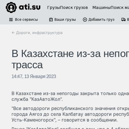
Грузы
Поиск грузов
Машины
Поиск м
Все сервисы
Ваши грузы
Добавить груз
← Дороги, инфраструктура
В Казахстане из-за непо
трасса
14:47, 13 Января 2023
В Казахстане из-за непогоды закрыта только одн
служба "КазАвтоЖол".
"Все автодороги республиканского значения откр
города Аягоз до села Калбатау автодороги респу
Усть-Каменогорск", – говорится в сообщении.