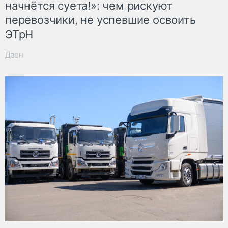
начнётся суета!»: чем рискуют
перевозчики, не успевшие освоить
ЭТрН
Дзен