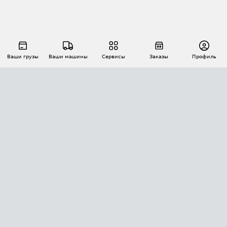
Ваши грузы
Ваши машины
Сервисы
Заказы
Профиль
АВТОМАТИЗАЦИЯ ПЕРЕВОЗОК
Площадки
Заказы
Торги
Тендеры
АТИ-Доки
GPS-мониторинг
АТИ Мессенджер
Цепочки грузов
API ATI.SU
ПОЛЕЗНОЕ
Расчет расстояний
БЕЗОПАСНОСТЬ
Академия ATI.SU
ATI.SU о безопасности
Звезды ATI.SU на вашем сайте
КОНТАКТЫ И ТАРИФЫ