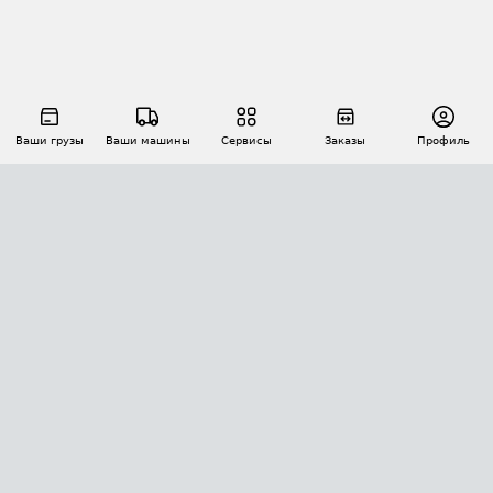
Ваши грузы
Ваши машины
Сервисы
Заказы
Профиль
АВТОМАТИЗАЦИЯ ПЕРЕВОЗОК
Площадки
Заказы
Торги
Тендеры
АТИ-Доки
GPS-мониторинг
АТИ Мессенджер
Цепочки грузов
API ATI.SU
ПОЛЕЗНОЕ
Расчет расстояний
БЕЗОПАСНОСТЬ
Академия ATI.SU
ATI.SU о безопасности