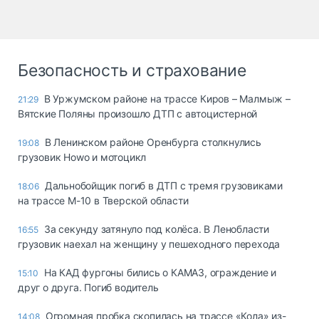
Безопасность и страхование
В Уржумском районе на трассе Киров – Малмыж –
21:29
Вятские Поляны произошло ДТП с автоцистерной
В Ленинском районе Оренбурга столкнулись
19:08
грузовик Howo и мотоцикл
Дальнобойщик погиб в ДТП с тремя грузовиками
18:06
на трассе М-10 в Тверской области
За секунду затянуло под колёса. В Ленобласти
16:55
грузовик наехал на женщину у пешеходного перехода
На КАД фургоны бились о КАМАЗ, ограждение и
15:10
друг о друга. Погиб водитель
Огромная пробка скопилась на трассе «Кола» из-
14:08