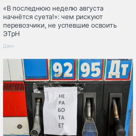
«В последнюю неделю августа
начнётся суета!»: чем рискуют
перевозчики, не успевшие освоить
ЭТрН
Дзен