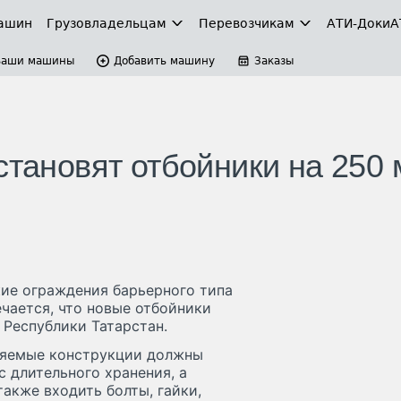
ашин
Грузовладельцам
Перевозчикам
АТИ-Доки
А
Ваши машины
Добавить машину
Заказы
становят отбойники на 250
кие ограждения барьерного типа
ечается, что новые отбойники
 Республики Татарстан.
вляемые конструкции должны
 длительного хранения, а
акже входить болты, гайки,