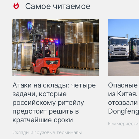
Самое читаемое
Опасные
Атаки на склады: четыре
из Китая.
задачи, которые
отозвали
российскому ритейлу
Dongfeng
предстоит решить в
кратчайшие сроки
Коммерчески
Склады и грузовые терминалы