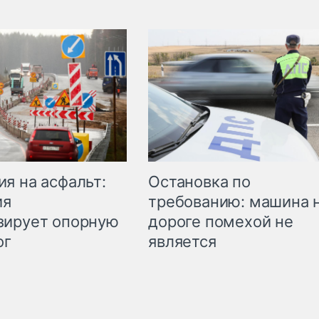
Остановка по
я на асфальт:
требованию: машина 
ия
дороге помехой не
зирует опорную
является
ог