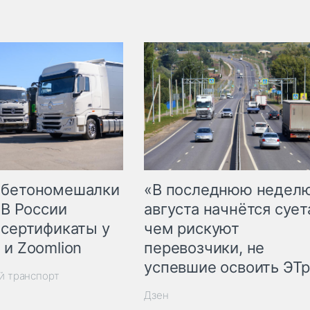
 бетономешалки
«В последнюю недел
 В России
августа начнётся суета
 сертификаты у
чем рискуют
 и Zoomlion
перевозчики, не
успевшие освоить ЭТ
й транспорт
Дзен