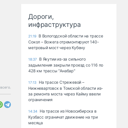
Дороги,
инфраструктура
В Вологодской области на трассе
21:19
Сокол – Вожега отремонтируют 140-
метровый мост через Кубену
В Якутии из-за сильного
18:37
задымления закрыли проезд со 116 по
428 км трассы "Анабар"
На трассе Стрежевой –
17:13
всего.
Нижневартовск в Томской области из-
за ремонта моста через Кайму ввели
ограничения
На трассе из Новосибирска в
14:34
Кузбасс ограничат движение на три
месяца