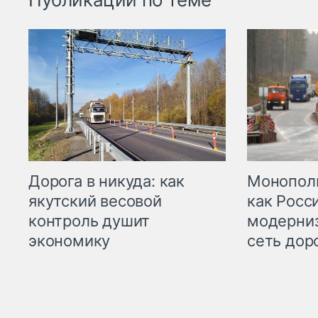
Дорога в никуда: как
Монополи
якутский весовой
как Росс
контроль душит
модерни
экономику
сеть дор