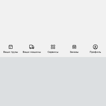
Ваши грузы
Ваши машины
Сервисы
Заказы
Профиль
АВТОМАТИЗАЦИЯ ПЕРЕВОЗОК
Площадки
Заказы
Торги
Тендеры
АТИ-Доки
GPS-мониторинг
АТИ Мессенджер
Цепочки грузов
API ATI.SU