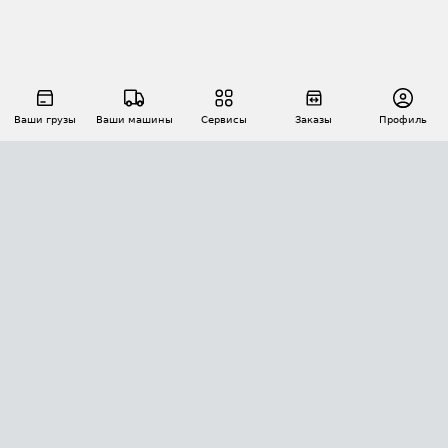
Ваши грузы
Ваши машины
Сервисы
Заказы
Профиль
АВТОМАТИЗАЦИЯ ПЕРЕВОЗОК
Площадки
Заказы
Торги
Тендеры
АТИ-Доки
GPS-мониторинг
АТИ Мессенджер
Цепочки грузов
API ATI.SU
ПОЛЕЗНОЕ
Расчет расстояний
БЕЗОПАСНОСТЬ
Академия ATI.SU
ATI.SU о безопасности
Звезды ATI.SU на вашем сайте