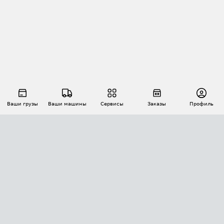
Ваши грузы
Ваши машины
Сервисы
Заказы
Профиль
АВТОМАТИЗАЦИЯ ПЕРЕВОЗОК
Площадки
Заказы
Торги
Тендеры
АТИ-Доки
GPS-мониторинг
АТИ Мессенджер
Цепочки грузов
API ATI.SU
ПОЛЕЗНОЕ