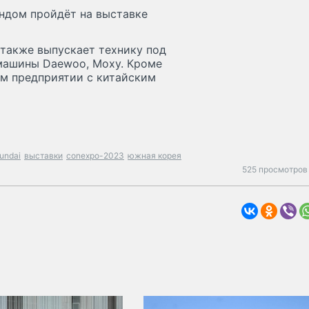
ндом пройдёт на выставке
 также выпускает технику под
 машины Daewoo, Moxy. Кроме
ом предприятии с китайским
undai
выставки
conexpo-2023
южная корея
525 просмотров 