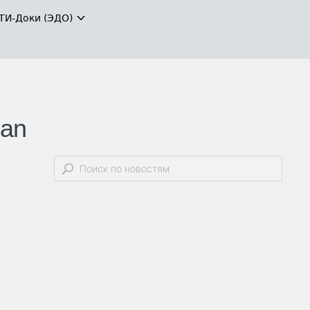
ТИ-Доки (ЭДО)
san