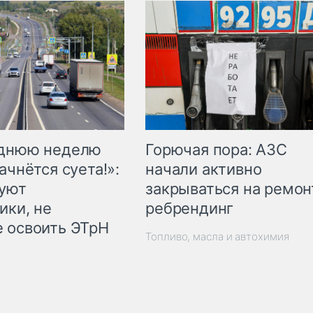
Горючая пора: АЗС
еднюю неделю
начали активно
ачнётся суета!»:
закрываться на ремон
куют
ребрендинг
ики, не
 освоить ЭТрН
Топливо, масла и автохимия