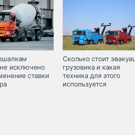
Сколько стоит эвакуа
ешалкам
грузовика и какая
не исключено
техника для этого
менение ставки
используется
ра