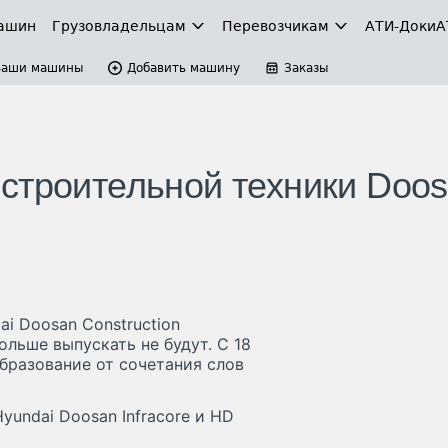
ашин
Грузовладельцам
Перевозчикам
АТИ-Доки
А
Ваши машины
Добавить машину
Заказы
строительной техники Doo
i Doosan Construction
льше выпускать не будут. С 18
образование от сочетания слов
undai Doosan Infracore и HD