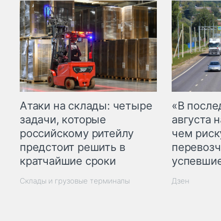
Атаки на склады: четыре
«В посл
задачи, которые
августа н
российскому ритейлу
чем рис
предстоит решить в
перевозч
кратчайшие сроки
успевшие
Склады и грузовые терминалы
Дзен