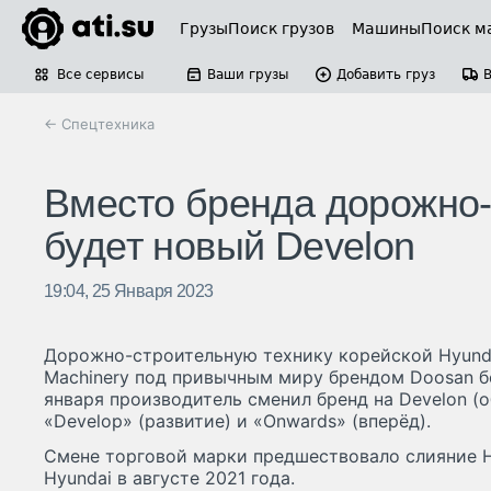
Грузы
Поиск грузов
Машины
Поиск м
Все сервисы
Ваши грузы
Добавить груз
← Спецтехника
Вместо бренда дорожно-
будет новый Develon
19:04, 25 Января 2023
Дорожно-строительную технику корейской Hyunda
Machinery под привычным миру брендом Doosan бо
января производитель сменил бренд на Develon (
«Develop» (развитие) и «Onwards» (вперёд).
Смене торговой марки предшествовало слияние Hy
Hyundai в августе 2021 года.