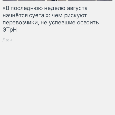
«В последнюю неделю августа
начнётся суета!»: чем рискуют
перевозчики, не успевшие освоить
ЭТрН
Дзен