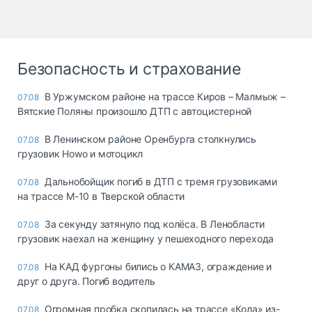
Безопасность и страхование
В Уржумском районе на трассе Киров – Малмыж –
07.08
Вятские Поляны произошло ДТП с автоцистерной
В Ленинском районе Оренбурга столкнулись
07.08
грузовик Howo и мотоцикл
Дальнобойщик погиб в ДТП с тремя грузовиками
07.08
на трассе М-10 в Тверской области
За секунду затянуло под колёса. В Ленобласти
07.08
грузовик наехал на женщину у пешеходного перехода
На КАД фургоны бились о КАМАЗ, ограждение и
07.08
друг о друга. Погиб водитель
Огромная пробка скопилась на трассе «Кола» из-
07.08