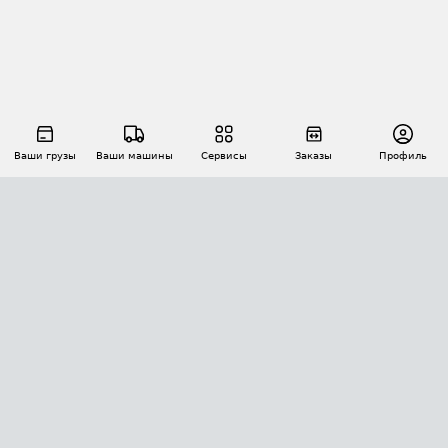
Ваши грузы
Ваши машины
Сервисы
Заказы
Профиль
АВТОМАТИЗАЦИЯ ПЕРЕВОЗОК
Площадки
Заказы
Торги
Тендеры
АТИ-Доки
GPS-мониторинг
АТИ Мессенджер
Цепочки грузов
API ATI.SU
ПОЛЕЗНОЕ
Расчет расстояний
БЕЗОПАСНОСТЬ