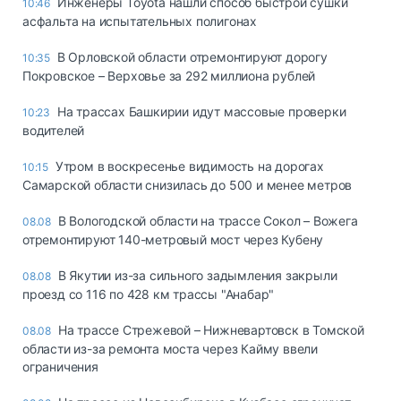
Инженеры Toyota нашли способ быстрой сушки
10:46
асфальта на испытательных полигонах
В Орловской области отремонтируют дорогу
10:35
Покровское – Верховье за 292 миллиона рублей
На трассах Башкирии идут массовые проверки
10:23
водителей
Утром в воскресенье видимость на дорогах
10:15
Самарской области снизилась до 500 и менее метров
В Вологодской области на трассе Сокол – Вожега
08.08
отремонтируют 140-метровый мост через Кубену
В Якутии из-за сильного задымления закрыли
08.08
проезд со 116 по 428 км трассы "Анабар"
На трассе Стрежевой – Нижневартовск в Томской
08.08
области из-за ремонта моста через Кайму ввели
ограничения