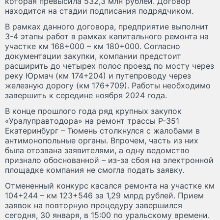
которая превысила 532,3 млн рублей. Договор
находится на стадии подписания подрядчиком.
В рамках данного договора, предприятие выполнит
3-4 этапы работ в рамках капитального ремонта на
участке км 168+000 – км 180+000. Согласно
документации закупки, компании предстоит
расширить до четырех полос проезд по мосту через
реку Юрмач (км 174+204) и путепроводу через
железную дорогу (км 176+709). Работы необходимо
завершить к середине ноября 2024 года.
В конце прошлого года ряд крупных закупок
«Уралуправтодора» на ремонт трассы Р-351
Екатеринбург – Тюмень столкнулся с жалобами в
антимонопольные органы. Впрочем, часть из них
была отозвана заявителями, а одну ведомство
признало обоснованной – из-за сбоя на электронной
площадке компания не смогла подать заявку.
Отмененный конкурс касался ремонта на участке км
104+244 – км 123+546 за 1,29 млрд рублей. Прием
заявок на повторную процедуру завершился
сегодня, 30 января, в 15:00 по уральскому времени.