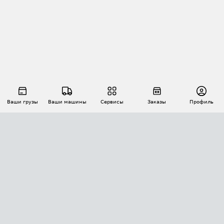
Ваши грузы
Ваши машины
Сервисы
Заказы
Профиль
АВТОМАТИЗАЦИЯ ПЕРЕВОЗОК
Площадки
Заказы
Торги
Тендеры
АТИ-Доки
GPS-мониторинг
АТИ Мессенджер
Цепочки грузов
API ATI.SU
ПОЛЕЗНОЕ