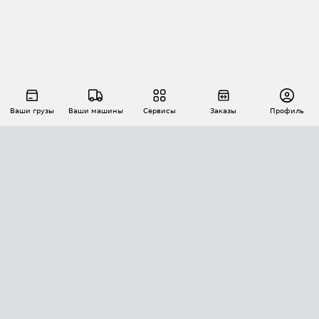
Ваши грузы
Ваши машины
Сервисы
Заказы
Профиль
АВТОМАТИЗАЦИЯ ПЕРЕВОЗОК
Площадки
Заказы
Торги
Тендеры
АТИ-Доки
GPS-мониторинг
АТИ Мессенджер
Цепочки грузов
API ATI.SU
ПОЛЕЗНОЕ
Расчет расстояний
БЕЗОПАСНОСТЬ