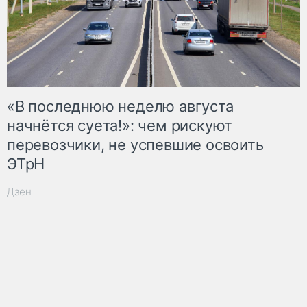
«В последнюю неделю августа
начнётся суета!»: чем рискуют
перевозчики, не успевшие освоить
ЭТрН
Дзен