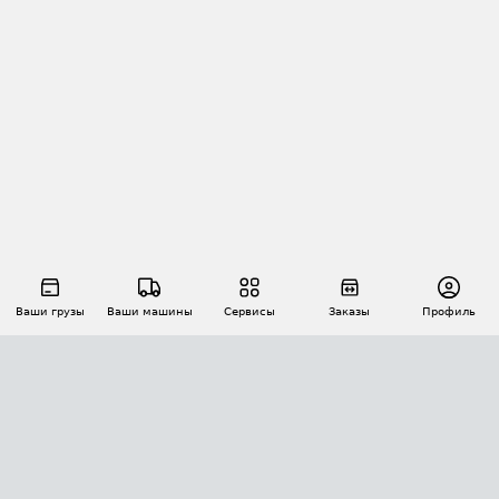
Ваши грузы
Ваши машины
Сервисы
Заказы
Профиль
АВТОМАТИЗАЦИЯ ПЕРЕВОЗОК
Площадки
Заказы
Торги
Тендеры
АТИ-Доки