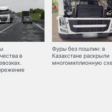
мы
Фуры без пошлин: в
чества в
Казахстане раскрыли
евозках.
многомиллионную сх
ережение