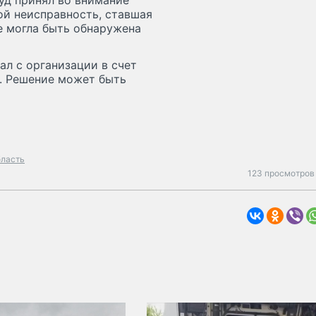
уд принял во внимание
ой неисправность, ставшая
не могла быть обнаружена
ал с организации в счет
. Решение может быть
бласть
123 просмотров 