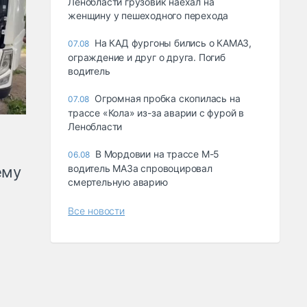
Ленобласти грузовик наехал на
женщину у пешеходного перехода
На КАД фургоны бились о КАМАЗ,
07.08
ограждение и друг о друга. Погиб
водитель
Огромная пробка скопилась на
07.08
трассе «Кола» из-за аварии с фурой в
Ленобласти
В Мордовии на трассе М-5
06.08
водитель МАЗа спровоцировал
ему
смертельную аварию
Все новости