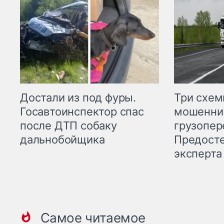
Три схе
Достали из под фуры.
мошенни
Госавтоинспектор спас
грузопер
после ДТП собаку
Предост
дальнобойщика
эксперта
Самое читаемое