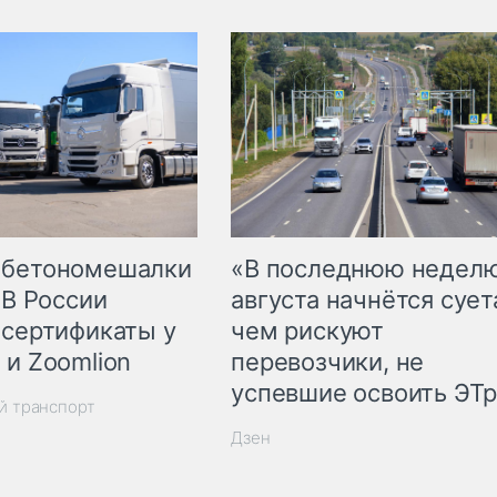
 бетономешалки
«В последнюю недел
 В России
августа начнётся суета
 сертификаты у
чем рискуют
 и Zoomlion
перевозчики, не
успевшие освоить ЭТ
й транспорт
Дзен