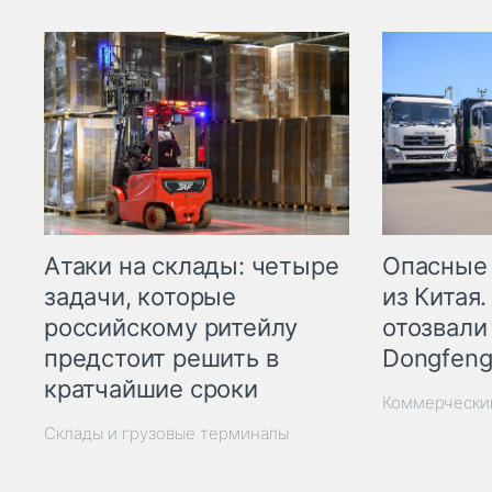
Опасные
Атаки на склады: четыре
из Китая.
задачи, которые
отозвали
российскому ритейлу
Dongfeng
предстоит решить в
кратчайшие сроки
Коммерчески
Склады и грузовые терминалы