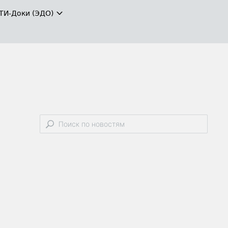
ТИ-Доки (ЭДО)
и