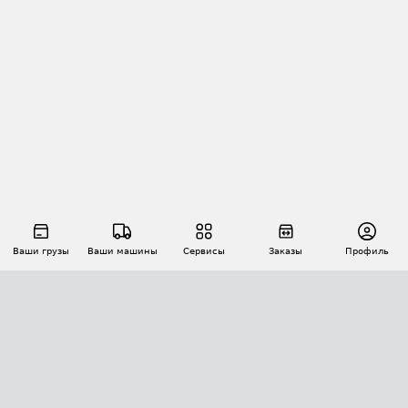
Ваши грузы
Ваши машины
Сервисы
Заказы
Профиль
АВТОМАТИЗАЦИЯ ПЕРЕВОЗОК
Площадки
Заказы
Торги
Тендеры
АТИ-Доки
GPS-мониторинг
АТИ Мессенджер
Цепочки грузов