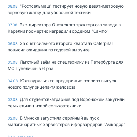
"Ростсельмаш" тестирует новую девятиметровую
08.08
зерновую жатку для уборочной техники
Экс-директора Онежского тракторного завода в
07.08
Карелии посмертно наградили орденом "Сампо"
За счет сильного второго квартала Caterpillar
06.08
повысил ожидания по годовой выручке
Льготный заём на спецтехнику из Петербурга для
05.08
МСП увеличен в 6 раз
Южноуральское предприятие освоило выпуск
04.08
нового полуприцепа-тяжеловоза
Для студентов-аграриев под Воронежем закупили
02.08
семь единиц новой сельхозтехники
В Минске запустили серийный выпуск
02.08
малогабаритных харвестеров и форвардеров "Амкодор"