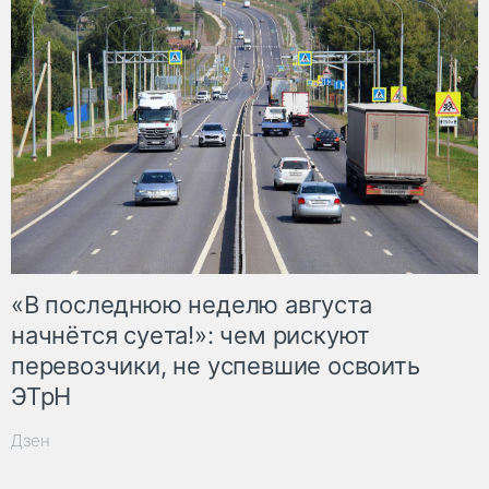
«В последнюю неделю августа
начнётся суета!»: чем рискуют
перевозчики, не успевшие освоить
ЭТрН
Дзен