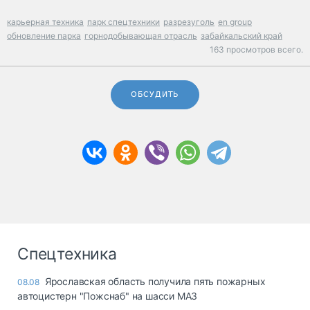
карьерная техника
парк спецтехники
разрезуголь
en group
обновление парка
горнодобывающая отрасль
забайкальский край
163 просмотров всего.
ОБСУДИТЬ
Спецтехника
Ярославская область получила пять пожарных
08.08
автоцистерн "Пожснаб" на шасси МАЗ