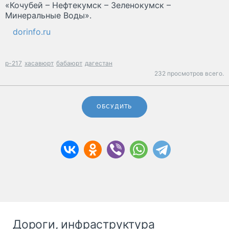
«Кочубей – Нефтекумск – Зеленокумск –
Минеральные Воды».
dorinfo.ru
р-217
хасавюрт
бабаюрт
дагестан
232 просмотров всего.
ОБСУДИТЬ
Дороги, инфраструктура