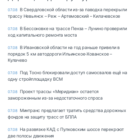
В Свердловской области из-за паводка перекрыли
07.08
трассу Невьянск – Реж – Артемовский – Килачевское
В Бессоновке на трассе Пенза – Лунино проверили
07.08
ход капитального ремонта моста
В Ивановской области на год раньше привели в
07.08
порядок 5 км автодороги Ильинское-Хованское –
Кулачево
Под Тосно блокировали доступ самосвалов ещё на
07.08
одну стройплощадку ВСМ
Проект трассы «Меридиан» остается
07.08
замороженным из-за недостаточного спроса
Минтранс предлагает тратить средства дорожных
07.08
фондов на защиту трасс от БПЛА
На развязке КАД с Пулковским шоссе перекроют
07.08
две полосы движения