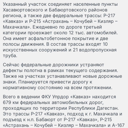
Указанный участок соединяет населенные пункты
Хасавюртовского и Бабаюртовского районов
региона, а также две федеральные трассы: Р-217
«Кавказ» и Р-215 «Астрахань – Кочубей – Кизляр –
Махачкала». Ежедневно по дороге третьей
категории проезжает около 12 тыс. автомобилей.
Она имеет асфальтобетонное покрытие и две
полосы движения. В состав трассы входят 10
искусственных сооружений и 21 водопропускная
труба.
Сейчас федеральные дорожники устраняют
дефекты полотна в рамках текущего содержания.
Также на участках устанавливают новые дорожные
знаки. Планируется привести дорогу к
нормативному состоянию на всем протяжении.
Всего в ведении ФКУ Упрдор «Кавказ» находится
679 км федеральных автомобильных дорог,
проходящих по территории Республики Дагестан.
Это трассы Р-217 «Кавказ», подход к г. Махачкала и
подъезд к н.п. Бабаюрт от Р-217 «Кавказ», Р-215
«Астрахань – Кочубей – Кизляр – Махачкала» и А-167