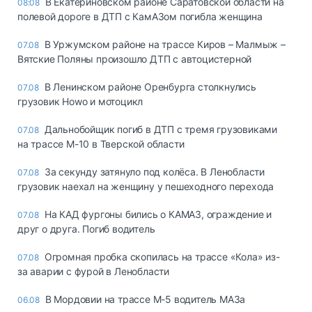
В Екатериновском районе Саратовской области на
08:08
полевой дороге в ДТП с КамАЗом погибла женщина
В Уржумском районе на трассе Киров – Малмыж –
07.08
Вятские Поляны произошло ДТП с автоцистерной
В Ленинском районе Оренбурга столкнулись
07.08
грузовик Howo и мотоцикл
Дальнобойщик погиб в ДТП с тремя грузовиками
07.08
на трассе М-10 в Тверской области
За секунду затянуло под колёса. В Ленобласти
07.08
грузовик наехал на женщину у пешеходного перехода
На КАД фургоны бились о КАМАЗ, ограждение и
07.08
друг о друга. Погиб водитель
Огромная пробка скопилась на трассе «Кола» из-
07.08
за аварии с фурой в Ленобласти
В Мордовии на трассе М-5 водитель МАЗа
06.08