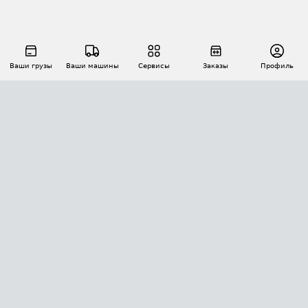
Ваши грузы
Ваши машины
Сервисы
Заказы
Профиль
АВТОМАТИЗАЦИЯ ПЕРЕВОЗОК
Площадки
Заказы
Торги
Тендеры
АТИ-Доки
GPS-мониторинг
АТИ Мессенджер
Цепочки грузов
API ATI.SU
ПОЛЕЗНОЕ
Расчет расстояний
БЕЗОПАСНОСТЬ
Академия ATI.SU
ATI.SU о безопасности
Звезды ATI.SU на вашем сайте
КОНТАКТЫ И ТАРИФЫ
Памятка по проверке контрагентов
Индекс ATI.SU FTL РФ