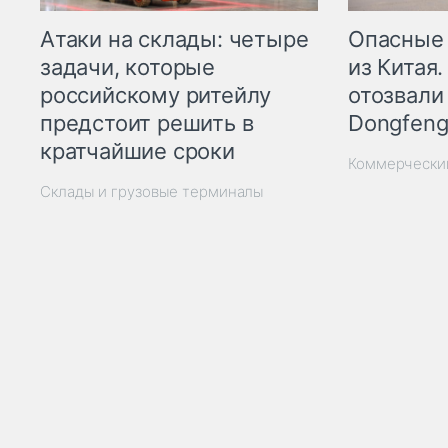
Опасные
Атаки на склады: четыре
из Китая.
задачи, которые
отозвали
российскому ритейлу
Dongfeng
предстоит решить в
кратчайшие сроки
Коммерчески
Склады и грузовые терминалы