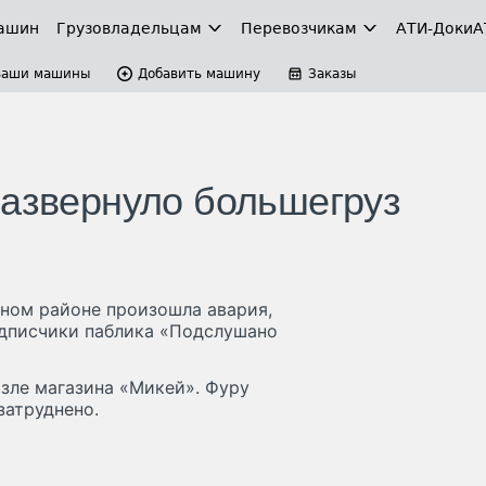
ашин
Грузовладельцам
Перевозчикам
АТИ-Доки
А
Ваши машины
Добавить машину
Заказы
развернуло большегруз
нном районе произошла авария,
одписчики паблика «Подслушано
зле магазина «Микей». Фуру
затруднено.