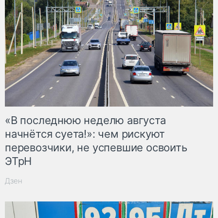
«В последнюю неделю августа
начнётся суета!»: чем рискуют
перевозчики, не успевшие освоить
ЭТрН
Дзен