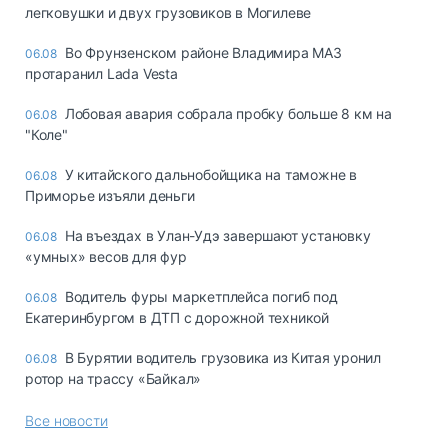
легковушки и двух грузовиков в Могилеве
Во Фрунзенском районе Владимира МАЗ
06.08
протаранил Lada Vesta
Лобовая авария собрала пробку больше 8 км на
06.08
"Коле"
У китайского дальнобойщика на таможне в
06.08
Приморье изъяли деньги
Ha въeздax в Улaн-Удэ зaвepшaют ycтaнoвкy
06.08
«yмныx» вecoв для фyp
Водитель фуры маркетплейса погиб под
06.08
Екатеринбургом в ДТП с дорожной техникой
В Бурятии водитель грузовика из Китая уронил
06.08
ротор на трассу «Байкал»
Все новости