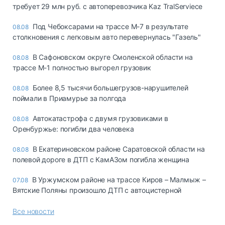
требует 29 млн руб. с автоперевозчика Kaz TralServiece
Под Чебоксарами на трассе М-7 в результате
08.08
столкновения с легковым авто перевернулась "Газель"
В Сафоновском округе Смоленской области на
08.08
трассе М-1 полностью выгорел грузовик
Более 8,5 тысячи большегрузов-нарушителей
08.08
поймали в Приамурье за полгода
Автокатастрофа с двумя грузовиками в
08.08
Оренбуржье: погибли два человека
В Екатериновском районе Саратовской области на
08.08
полевой дороге в ДТП с КамАЗом погибла женщина
В Уржумском районе на трассе Киров – Малмыж –
07.08
Вятские Поляны произошло ДТП с автоцистерной
Все новости