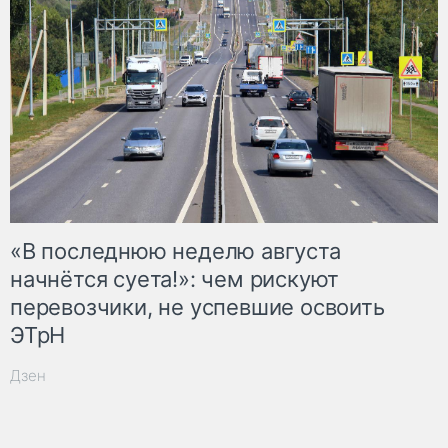
«В последнюю неделю августа
начнётся суета!»: чем рискуют
перевозчики, не успевшие освоить
ЭТрН
Дзен