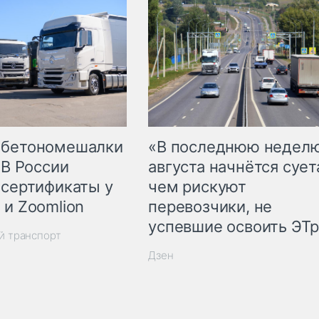
 бетономешалки
«В последнюю недел
 В России
августа начнётся суета
 сертификаты у
чем рискуют
 и Zoomlion
перевозчики, не
успевшие освоить ЭТ
й транспорт
Дзен