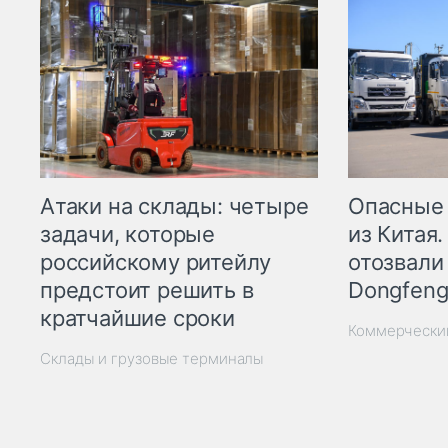
Опасные
Атаки на склады: четыре
из Китая.
задачи, которые
отозвали
российскому ритейлу
Dongfeng
предстоит решить в
кратчайшие сроки
Коммерчески
Склады и грузовые терминалы