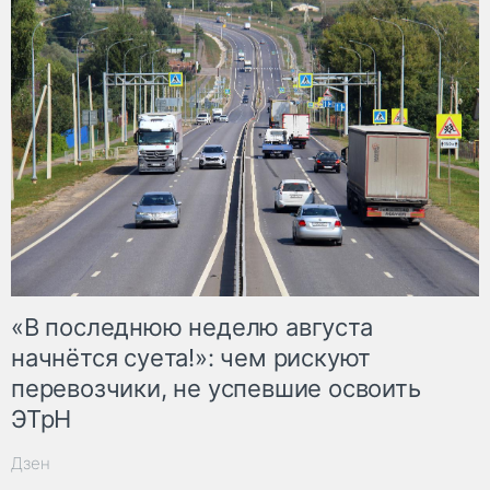
«В последнюю неделю августа
начнётся суета!»: чем рискуют
перевозчики, не успевшие освоить
ЭТрН
Дзен