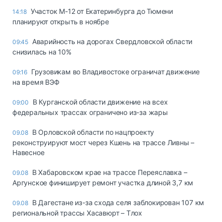
Участок М-12 от Екатеринбурга до Тюмени
14:18
планируют открыть в ноябре
Аварийность на дорогах Свердловской области
09:45
снизилась на 10%
Грузовикам во Владивостоке ограничат движение
09:16
на время ВЭФ
В Курганской области движение на всех
09:00
федеральных трассах ограничено из-за жары
В Орловской области по нацпроекту
09.08
реконструируют мост через Кшень на трассе Ливны –
Навесное
В Хабаровском крае на трассе Переяславка –
09.08
Аргунское финиширует ремонт участка длиной 3,7 км
В Дагестане из-за схода селя заблокирован 107 км
09.08
региональной трассы Хасавюрт – Тлох