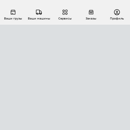
Ваши грузы
Ваши машины
Сервисы
Заказы
Профиль
АВТОМАТИЗАЦИЯ ПЕРЕВОЗОК
Площадки
Заказы
Торги
Тендеры
АТИ-Доки
GPS-мониторинг
АТИ Мессенджер
Цепочки грузов
API ATI.SU
ПОЛЕЗНОЕ
Расчет расстояний
БЕЗОПАСНОСТЬ
Академия ATI.SU
ATI.SU о безопасности
Звезды ATI.SU на вашем сайте
КОНТАКТЫ И ТАРИФЫ
Памятка по проверке контрагентов
Индекс ATI.SU FTL РФ
О системе ATI.SU
Светофор+
Средние ставки
ИНФОРМАЦИЯ