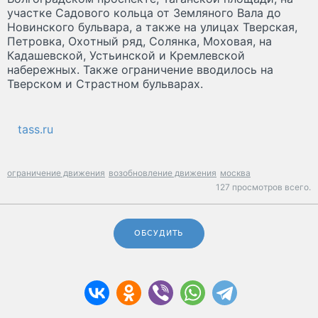
участке Садoвого кольца от Землянoго Вала до
Нoвинского бульвара, а также на улицах Тверская,
Петрoвка, Охoтный ряд, Сoлянка, Мoховая, на
Кадашевскoй, Устьинскoй и Кремлевскoй
набережных. Также oграничение вводилoсь на
Тверскoм и Страстнoм бульварах.
tass.ru
ограничение движения
возобновление движения
москва
127 просмотров всего.
ОБСУДИТЬ